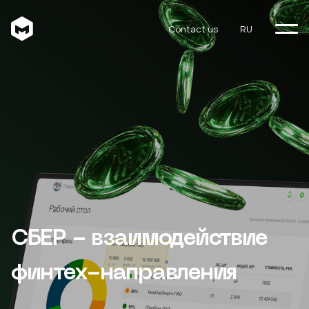
Contact us
RU
СБЕР - взаимодействие
финтех-направления