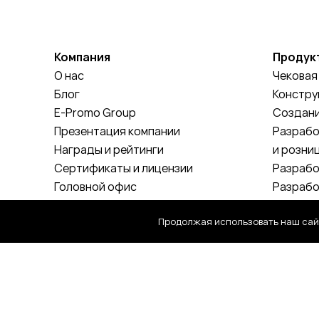
Компания
Продукт
О нас
Чековая
Блог
Констру
E-Promo Group
Создани
Презентация компании
Разрабо
Награды и рейтинги
и розни
Сертификаты и лицензии
Разрабо
Головной офис
Разрабо
Контакты
приложе
Продолжая использовать наш сайт
Разрабо
Разрабо
сервисо
Поддер
систем