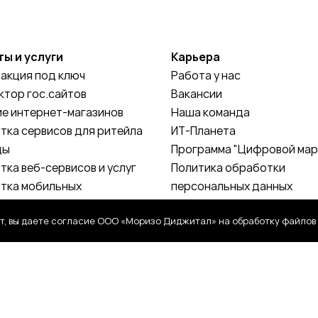
ы и услуги
Карьера
 акция под ключ
Работа у нас
ктор гос.сайтов
Вакансии
е интернет-магазинов
Наша команда
тка сервисов для ритейла
ИТ-Планета
цы
Программа "Цифровой мар
тка веб-сервисов и услуг
Политика обработки
тка мобильных
персональных данных
ний и сервисов
, вы даете согласие ООО «Моризо Диджитал» на обработку файлов 
тка финансовых сервисов
тка государственных
в и систем
жка информационных